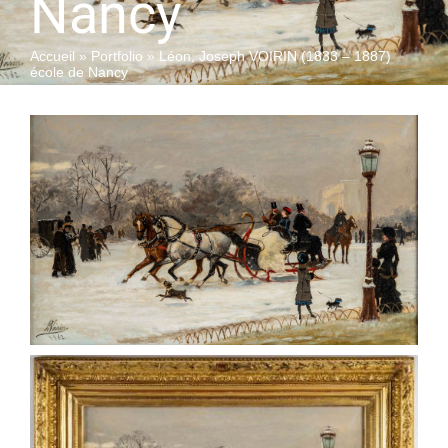
Nancy
Accueil
»
Portfolio
»
Léon, Joseph VOIRIN (1833 – 1887)
QUI SOMMES-NOUS
école de Nancy