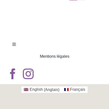
Toggle
Navigation
Mentions légales
ACCUEIL
QUI SOMMES-NOUS
LES ŒUVRES
English
(
Anglais
)
Français
LES ARTISTES