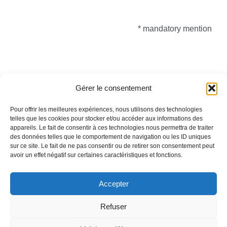
* mandatory mention
Gérer le consentement
Pour offrir les meilleures expériences, nous utilisons des technologies
telles que les cookies pour stocker et/ou accéder aux informations des
appareils. Le fait de consentir à ces technologies nous permettra de traiter
Toggle
des données telles que le comportement de navigation ou les ID uniques
Navigation
sur ce site. Le fait de ne pas consentir ou de retirer son consentement peut
avoir un effet négatif sur certaines caractéristiques et fonctions.
Legal information
HOMEPAGE
Accepter
WHO ARE WE
Refuser
ARTWORKS
English
Français
(
French
)