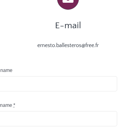
E-mail
ernesto.ballesteros@free.fr
t name
t name
*