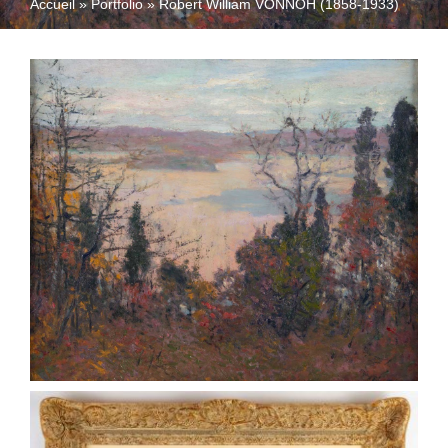
Accueil
»
Portfolio
»
Robert William VONNOH (1858-1933)
QUI SOMMES-NOUS