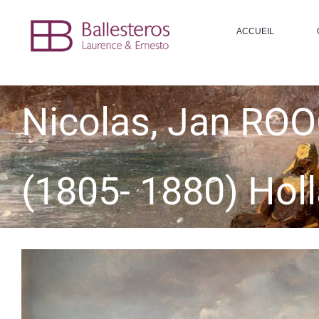
Passer
au
ACCUEIL
contenu
Nicolas, Jan R
(1805- 1880) Hol