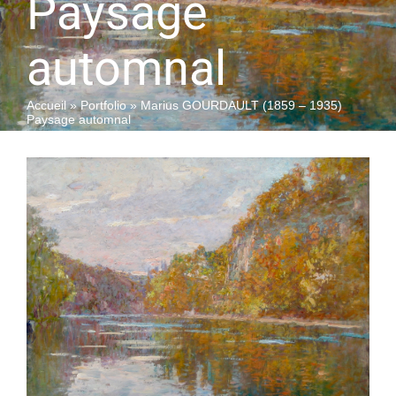
Paysage
automnal
QUI SOMMES-NOUS
Accueil
»
Portfolio
»
Marius GOURDAULT (1859 – 1935)
Paysage automnal