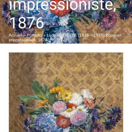
impressioniste,
1876
QUI SOMMES-NOUS
Accueil
»
Portfolio
»
Ludovic PIETTE (1826 – 1878) Bouquet
impressioniste, 1876