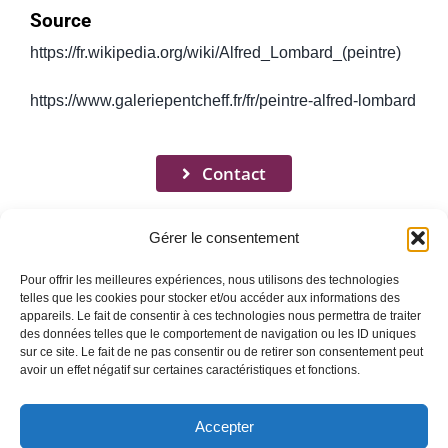
Source
https://fr.wikipedia.org/wiki/Alfred_Lombard_(peintre)
https://www.galeriepentcheff.fr/fr/peintre-alfred-lombard
Contact
Gérer le consentement
Pour offrir les meilleures expériences, nous utilisons des technologies
telles que les cookies pour stocker et/ou accéder aux informations des
appareils. Le fait de consentir à ces technologies nous permettra de traiter
Toggle
des données telles que le comportement de navigation ou les ID uniques
Navigation
sur ce site. Le fait de ne pas consentir ou de retirer son consentement peut
avoir un effet négatif sur certaines caractéristiques et fonctions.
Mentions légales
ACCUEIL
Accepter
QUI SOMMES-NOUS