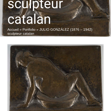
sculpteur
catalan
QUI SOMMES-NOUS
Accueil
»
Portfolio
»
JULIO GONZÁLEZ (1876 – 1942)
sculpteur catalan