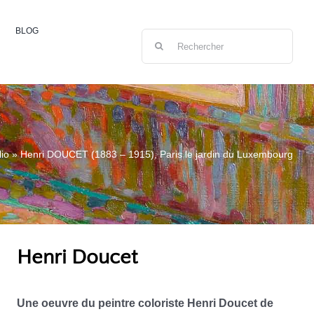
BLOG
Rechercher:
lio
»
Henri DOUCET (1883 – 1915), Paris le jardin du Luxembourg
Henri Doucet
Une oeuvre du peintre coloriste Henri Doucet de