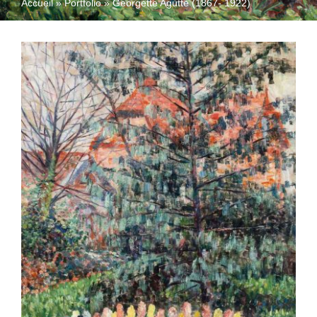
Accueil
»
Portfolio
»
Georgette Agutte (1867- 1922)
QUI SOMMES-NOUS