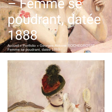
– Femme se
poudrant, datée
QUI SOMMES-NOUS
1888
Accueil
»
Portfolio
»
Georges-Antoine ROCHEGROSSE –
Femme se poudrant, datée 1888