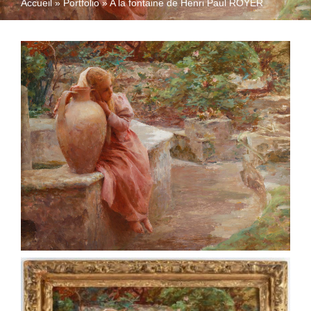
Accueil
»
Portfolio
»
A la fontaine de Henri Paul ROYER
QUI SOMMES-NOUS