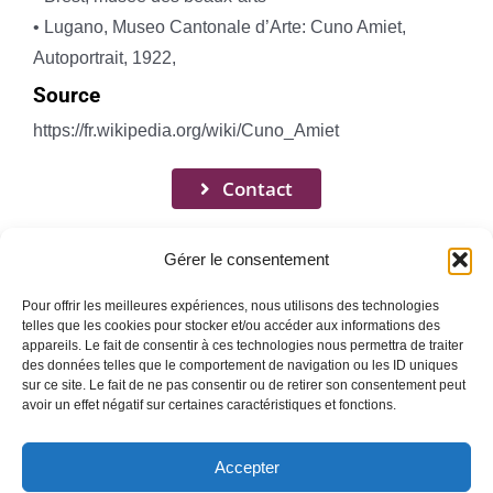
• Lugano, Museo Cantonale d’Arte: Cuno Amiet,
Autoportrait, 1922,
Source
https://fr.wikipedia.org/wiki/Cuno_Amiet
Contact
Gérer le consentement
Pour offrir les meilleures expériences, nous utilisons des technologies
telles que les cookies pour stocker et/ou accéder aux informations des
appareils. Le fait de consentir à ces technologies nous permettra de traiter
Toggle
des données telles que le comportement de navigation ou les ID uniques
Navigation
sur ce site. Le fait de ne pas consentir ou de retirer son consentement peut
avoir un effet négatif sur certaines caractéristiques et fonctions.
Mentions légales
ACCUEIL
Accepter
QUI SOMMES-NOUS