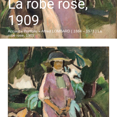
La robe rose,
1909
QUI SOMMES-NOUS
Accueil
»
Portfolio
»
Alfred LOMBARD ( 1884 – 1973 ) La
robe rose, 1909