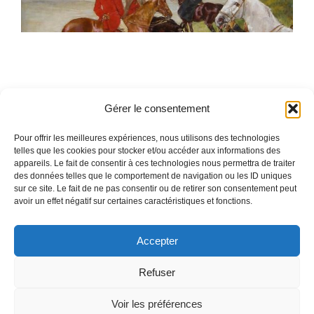
Gérer le consentement
Pour offrir les meilleures expériences, nous utilisons des technologies
telles que les cookies pour stocker et/ou accéder aux informations des
appareils. Le fait de consentir à ces technologies nous permettra de traiter
Toggle
des données telles que le comportement de navigation ou les ID uniques
Navigation
sur ce site. Le fait de ne pas consentir ou de retirer son consentement peut
avoir un effet négatif sur certaines caractéristiques et fonctions.
Mentions légales
ACCUEIL
Accepter
QUI SOMMES-NOUS
Refuser
LES ŒUVRES
English
(
Anglais
)
Français
Voir les préférences