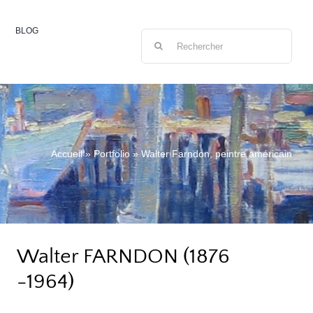
BLOG
Rechercher:
Accueil
»
Portfolio
»
Walter Farndon, peintre américain
Walter FARNDON (1876
-1964)