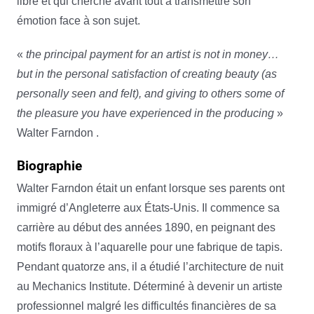
libre et qui cherche avant tout à transmettre son
émotion face à son sujet.
«
the principal payment for an artist is not in money…
but in the personal satisfaction of creating beauty (as
personally seen and felt), and giving to others some of
the pleasure you have experienced in the producing
»
Walter Farndon .
Biographie
Walter Farndon était un enfant lorsque ses parents ont
immigré d’Angleterre aux États-Unis. Il commence sa
carrière au début des années 1890, en peignant des
motifs floraux à l’aquarelle pour une fabrique de tapis.
Pendant quatorze ans, il a étudié l’architecture de nuit
au Mechanics Institute.
Déterminé à devenir un artiste
professionnel malgré les difficultés financières de sa