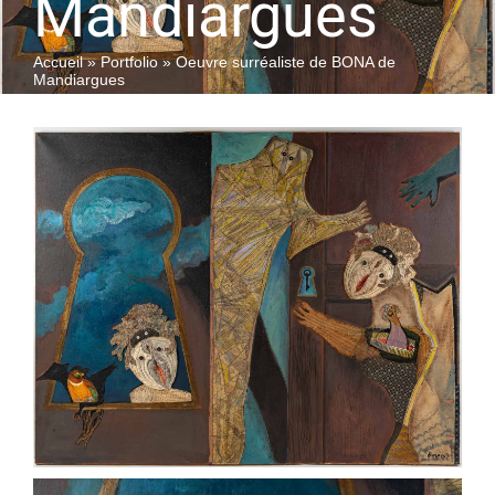
Mandiargues
Accueil
»
Portfolio
»
Oeuvre surréaliste de BONA de
QUI SOMMES-NOUS
Mandiargues