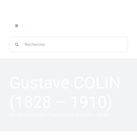
Passer
au
contenu
Toggle
Navigation
Rechercher:
ACCUEIL
Gustave COLIN
LES ŒUVRES
(1828 – 1910)
LES ARTISTES
Accueil
»
Portfolio
»
Gustave COLIN (1828 – 1910)
CONTACT