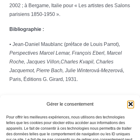
2002 ; à Bergame, Italie pour « Les artistes des Salons
parisiens 1850-1950 ».
Bibliographie :
• Jean-Daniel Maublanc (préface de Louis Parrot),
Perspectives Marcel Lemar, François Eberl, Marcel
Roche, Jacques Villon,Charles Kvapil, Charles
Jacquemot, Pierre Bach, Julie Winterová-Mezerová
,
Paris, Éditions G. Girard, 1931.
Gérer le consentement
Pour offrir les meilleures expériences, nous utilisons des technologies
telles que les cookies pour stocker et/ou accéder aux informations des
appareils. Le fait de consentir à ces technologies nous permettra de traiter
Toggle
des données telles que le comportement de navigation ou les ID uniques
Navigation
sur ce site. Le fait de ne pas consentir ou de retirer son consentement peut