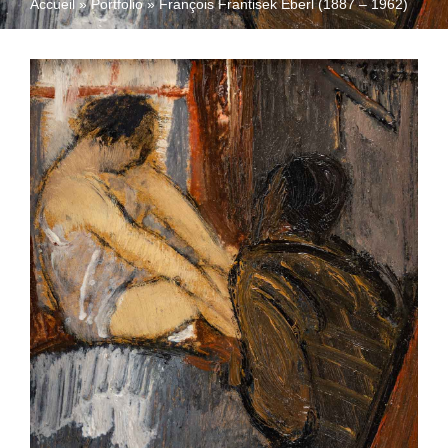
Accueil
»
Portfolio
»
François Frantisek Eberl (1887 – 1962)
QUI SOMMES-NOUS