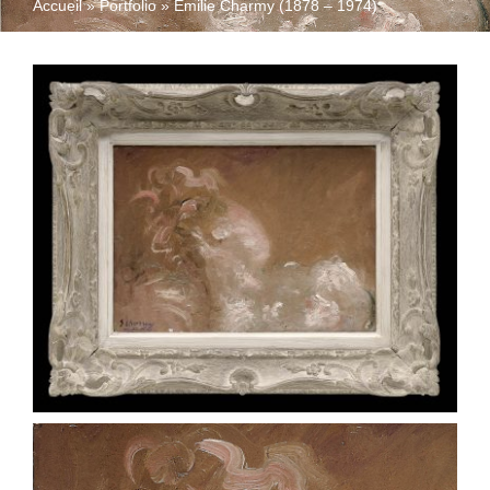
Accueil
»
Portfolio
»
Émilie Charmy (1878 – 1974)
QUI SOMMES-NOUS