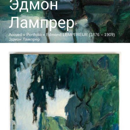
Эдмон
Лампрер
QUI SOMMES-NOUS
Accueil
»
Portfolio
»
Edmond LEMPEREUR (1876 – 1909)
Эдмон Лампрер