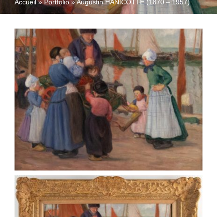
Accueil
»
Portfolio
»
Augustin HANICOTTE (1870 – 1957)
QUI SOMMES-NOUS