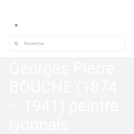
Passer
au
contenu
Toggle
Navigation
Rechercher:
ACCUEIL
Georges Pierre
BOUCHE (1874
LES ŒUVRES
– 1941) peintre
LES ARTISTES
lyonnais
CONTACT