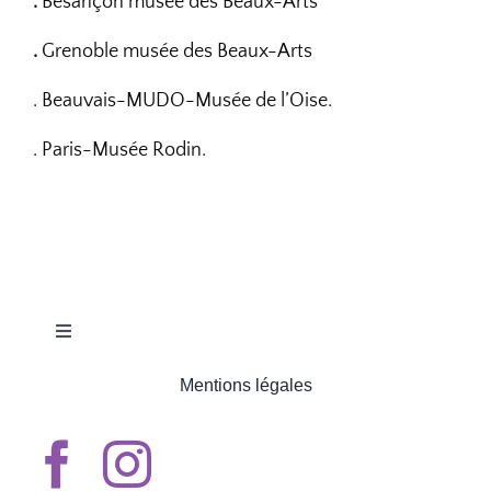
.
Besançon musée des Beaux-Arts
.
Grenoble musée des Beaux-Arts
. Beauvais-MUDO-Musée de l’Oise.
. Paris-Musée Rodin.
Toggle
Navigation
Mentions légales
ACCUEIL
QUI SOMMES-NOUS